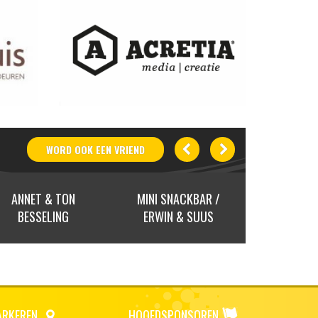
WORD OOK
EEN
VRIEND
ANNET & TON
MINI SNACKBAR /
MICHEL
BESSELING
ERWIN & SUUS
ARKEREN
HOOFDSPONSOREN