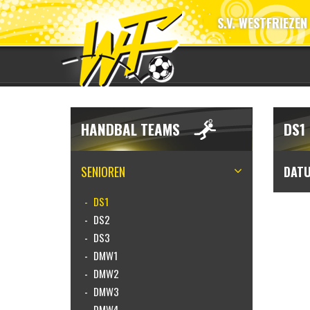
S.V. WESTFRIEZEN
HANDBAL TEAMS
DS1
SENIOREN
DAT
DS1
DS2
DS3
DMW1
DMW2
DMW3
DMW4