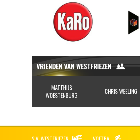
VRIENDEN VAN WESTFRIEZEN
CHOOL ERIK
MATTHIJS
CHRIS WEELING
NIP
WOESTENBURG
S.V. WESTFRIEZEN
VOETBAL