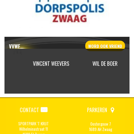
VVWF
WORD OOK
VRIEND
ETOOM
VINCENT WEEVERS
WIL DE BOER
CONTACT
PARKEREN
SPORTPARK 'T KRIJT
Oostergouw 7
Wilhelminastraat 11
1689 AH Zwaag