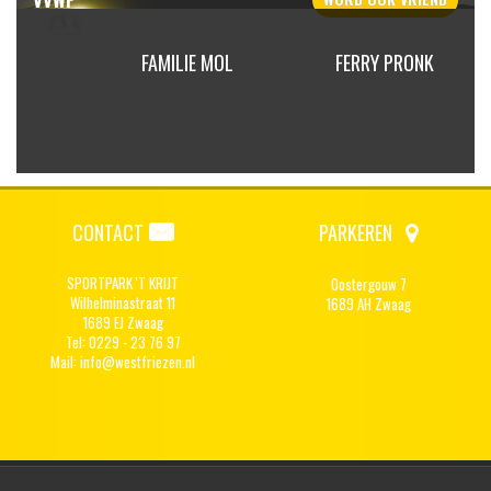
E MOL
FERRY PRONK
PETER KNIJN
CONTACT
PARKEREN
SPORTPARK 'T KRIJT
Oostergouw 7
Wilhelminastraat 11
1689 AH Zwaag
1689 EJ Zwaag
Tel: 0229 - 23 76 97
Mail:
info@westfriezen.nl