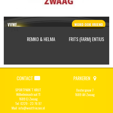
VVWF
WORD OOK
VRIEND
RISSEN
REMKO & HELMA
FRITS (FARM) ENTIUS
CONTACT
PARKEREN
SPORTPARK 'T KRIJT
Oostergouw 7
Wilhelminastraat 11
1689 AH Zwaag
1689 EJ Zwaag
Tel: 0229 - 23 76 97
Mail:
info@westfriezen.nl