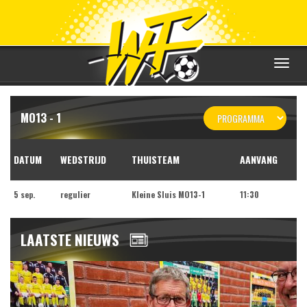
Toggle
navigat
MO13 - 1
DATUM
WEDSTRIJD
THUISTEAM
AANVANG
5 sep.
regulier
Kleine Sluis MO13-1
11:30
LAATSTE NIEUWS