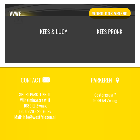
VVWF
WORD OOK
VRIEND
ROOD
KEES & LUCY
KEES PRONK
CONTACT
PARKEREN
SPORTPARK 'T KRIJT
Oostergouw 7
Wilhelminastraat 11
1689 AH Zwaag
1689 EJ Zwaag
Tel: 0229 - 23 76 97
Mail:
info@westfriezen.nl