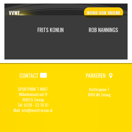
VVWF
WORD OOK
VRIEND
INGRID
FRITS KONIJN
ROB NANNINGS
VELD
CONTACT
PARKEREN
SPORTPARK 'T KRIJT
Oostergouw 7
Wilhelminastraat 11
1689 AH Zwaag
1689 EJ Zwaag
Tel: 0229 - 23 76 97
Mail:
info@westfriezen.nl