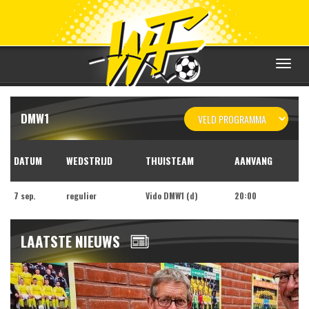
Toggle
navigat
DMW1
DATUM
WEDSTRIJD
THUISTEAM
AANVANG
7 sep.
regulier
Vido DMW1 (d)
20:00
LAATSTE NIEUWS