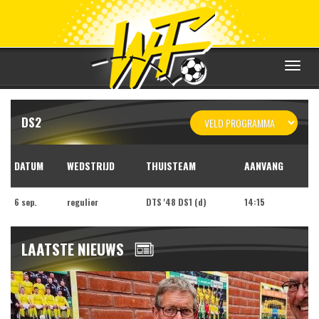
Toggle
navigat
DS2
DATUM
WEDSTRIJD
THUISTEAM
AANVANG
6 sep.
regulier
DTS '48 DS1 (d)
14:15
LAATSTE NIEUWS