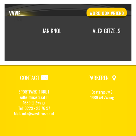
VVWF
WORD OOK
VRIEND
N ROB
JAN KNOL
ALEX GITZELS
IER
CONTACT
PARKEREN
SPORTPARK 'T KRIJT
Oostergouw 7
Wilhelminastraat 11
1689 AH Zwaag
1689 EJ Zwaag
Tel: 0229 - 23 76 97
Mail:
info@westfriezen.nl