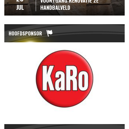
VOORTGANG RENOVATIE 2E
JUL
HANDBALVELD
HOOFDSPONSOR