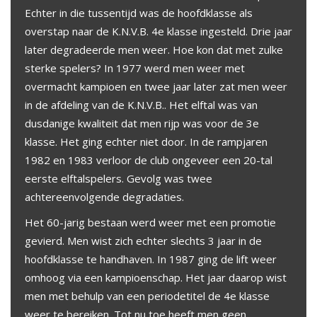
Echter in die tussentijd was de hoofdklasse als
overstap naar de K.N.V.B. 4e klasse ingesteld. Drie jaar
later degradeerde men weer. Hoe kon dat met zulke
sterke spelers? In 1977 werd men weer met
overmacht kampioen en twee jaar later zat men weer
in de afdeling van de K.N.V.B.. Het elftal was van
dusdanige kwaliteit dat men rijp was voor de 3e
klasse. Het ging echter niet door. In de rampjaren
1982 en 1983 verloor de club ongeveer een 20-tal
eerste elftalspelers. Gevolg was twee
achtereenvolgende degradaties.
Het 60-jarig bestaan werd weer met een promotie
gevierd. Men wist zich echter slechts 3 jaar in de
hoofdklasse te handhaven. In 1987 ging de lift weer
omhoog via een kampioenschap. Het jaar daarop wist
men met behulp van een periodetitel de 4e klasse
weer te bereiken. Tot nu toe heeft men geen