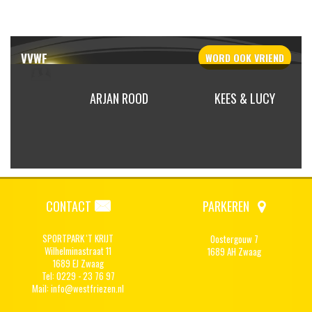
VVWF
WORD OOK
VRIEND
 IDA
ARJAN ROOD
KEES & LUCY
CONTACT
PARKEREN
SPORTPARK 'T KRIJT
Oostergouw 7
Wilhelminastraat 11
1689 AH Zwaag
1689 EJ Zwaag
Tel: 0229 - 23 76 97
Mail:
info@westfriezen.nl