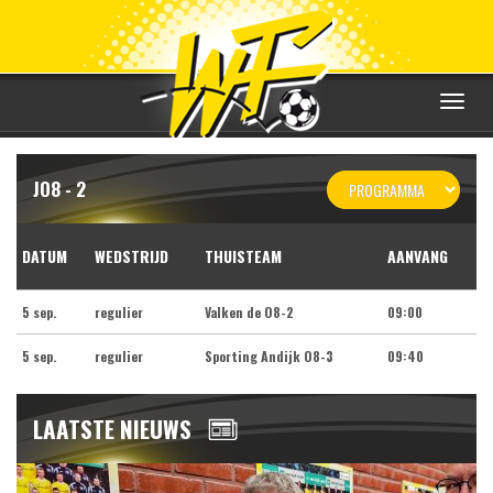
Toggle
navigat
JO8 - 2
DATUM
WEDSTRIJD
THUISTEAM
AANVANG
5 sep.
regulier
Valken de O8-2
09:00
5 sep.
regulier
Sporting Andijk O8-3
09:40
LAATSTE NIEUWS