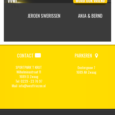
VVWF
WORD OOK
VRIEND
 ROOD
JEROEN SWERISSEN
ANJA & BERND
CONTACT
PARKEREN
SPORTPARK 'T KRIJT
Oostergouw 7
Wilhelminastraat 11
1689 AH Zwaag
1689 EJ Zwaag
Tel: 0229 - 23 76 97
Mail:
info@westfriezen.nl