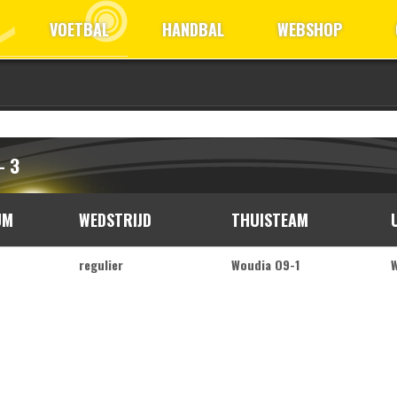
VOETBAL
HANDBAL
WEBSHOP
- 3
UM
WEDSTRIJD
THUISTEAM
regulier
Woudia O9-1
W