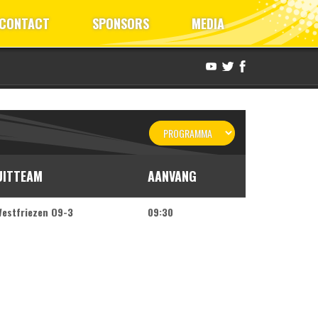
CONTACT
SPONSORS
MEDIA
UITTEAM
AANVANG
estfriezen O9-3
09:30