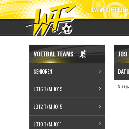
S.V. WESTFRIEZEN
VOETBAL TEAMS
JO9 
SENIOREN
DAT
5 sep.
JO16 T/M JO19
JO12 T/M JO15
JO10 T/M JO11