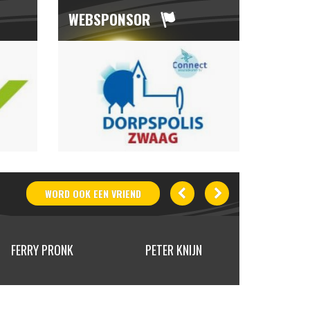
WEBSPONSOR
WORD OOK
EEN
VRIEND
FERRY PRONK
PETER KNIJN
PETER