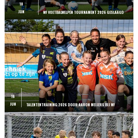
18
JUN
WF VOETBALWELPEN TOURNAMENT 2026 GESLAAGD
16
JUN
TALENTENTRAINING 2026 DOOR AARON MEIJERS BIJ WF