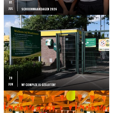
01
JUL
SCHOONMAAKDAGEN 2026
29
JUN
WF COMPLEX IS GESLOTEN!