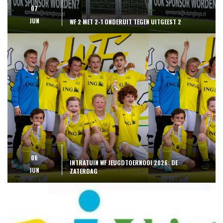
07
JUN
​​WF 2 MET 2-1 ONDERUIT TEGEN UITGEEST 2​
06
​INTRATUIN WF JEUGDTOERNOOI 2026: DE
JUN
ZATERDAG