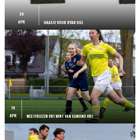
20
APR
HAASJE VOOR RYAN DUL
19
APR
WESTFRIEZEN VR1 WINT VAN EGMOND VR1