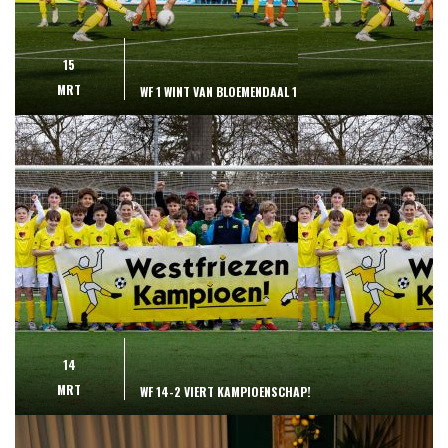
15
MRT
WF 1 WINT VAN BLOEMENDAAL 1
14
MRT
WF 14-2 VIERT KAMPIOENSCHAP!