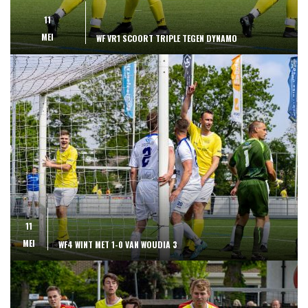
11
MEI
WF VR1 SCOORT TRIPLE TEGEN DYNAMO
11
MEI
WF4 WINT MET 1-0 VAN WOUDIA 3