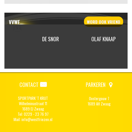
VVWF
WORD OOK
VRIEND
 MAAT
DE SNOR
OLAF KNAAP
CONTACT
PARKEREN
SPORTPARK 'T KRIJT
Oostergouw 7
Wilhelminastraat 11
1689 AH Zwaag
1689 EJ Zwaag
Tel: 0229 - 23 76 97
Mail:
info@westfriezen.nl