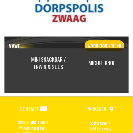
VVWF
WORD OOK
VRIEND
 TON
MINI SNACKBAR /
MICHEL KNOL
ING
ERWIN & SUUS
CONTACT
PARKEREN
SPORTPARK 'T KRIJT
Oostergouw 7
Wilhelminastraat 11
1689 AH Zwaag