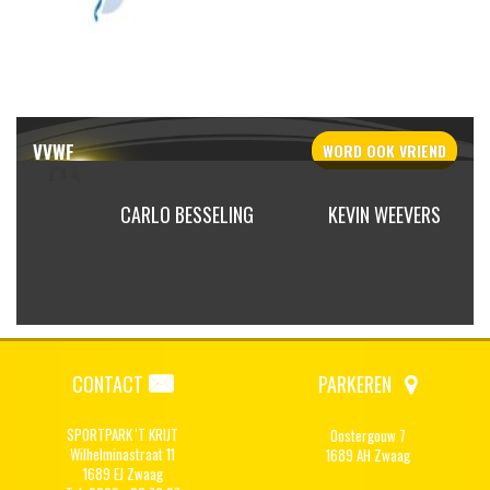
VVWF
WORD OOK
VRIEND
OT
CARLO BESSELING
KEVIN WEEVERS
CONTACT
PARKEREN
SPORTPARK 'T KRIJT
Oostergouw 7
Wilhelminastraat 11
1689 AH Zwaag
1689 EJ Zwaag