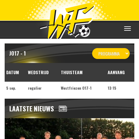
Toggle
navigat
JO17 - 1
DATUM
WEDSTRIJD
THUISTEAM
AANVANG
5 sep.
regulier
Westfriezen O17-1
13:15
LAATSTE NIEUWS