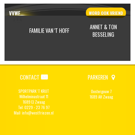
VVWF
WORD OOK
VRIEND
ANNET & TON
DERTJE
FAMILIE VAN 'T HOFF
BESSELING
CONTACT
PARKEREN
SPORTPARK 'T KRIJT
Oostergouw 7
Wilhelminastraat 11
1689 AH Zwaag
1689 EJ Zwaag
Tel: 0229 - 23 76 97
Mail:
info@westfriezen.nl