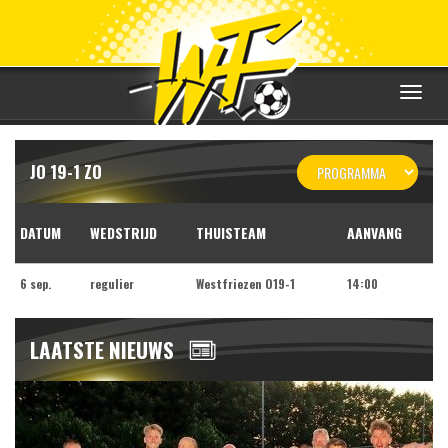
Toggle
navigat
JO 19-1 ZO
DATUM
WEDSTRIJD
THUISTEAM
AANVANG
6 sep.
regulier
Westfriezen O19-1
14:00
LAATSTE NIEUWS