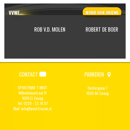
VVWF
WORD OOK
VRIEND
IRELLA
ROB V.D. MOLEN
ROBERT DE BOER
CONTACT
PARKEREN
SPORTPARK 'T KRIJT
Oostergouw 7
Wilhelminastraat 11
1689 AH Zwaag
1689 EJ Zwaag
Tel: 0229 - 23 76 97
Mail:
info@westfriezen.nl