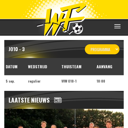
Toggle
navigat
JO10 - 3
DATUM
WEDSTRIJD
THUISTEAM
AANVANG
5 sep.
regulier
VVW O10-1
10:00
LAATSTE NIEUWS