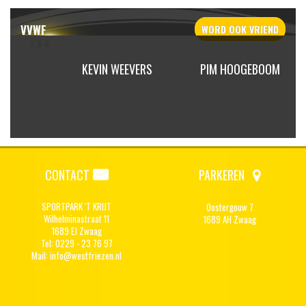
VVWF
WORD OOK
VRIEND
SSELING
KEVIN WEEVERS
PIM HOOGEBOOM
CONTACT
PARKEREN
SPORTPARK 'T KRIJT
Oostergouw 7
Wilhelminastraat 11
1689 AH Zwaag
1689 EJ Zwaag
Tel: 0229 - 23 76 97
Mail:
info@westfriezen.nl