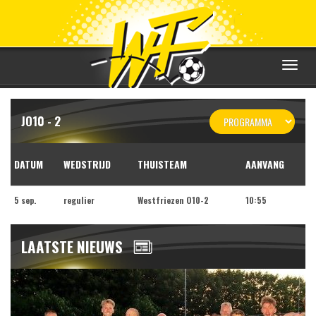
Toggle
navigat
JO10 - 2
DATUM
WEDSTRIJD
THUISTEAM
AANVANG
5 sep.
regulier
Westfriezen O10-2
10:55
LAATSTE NIEUWS