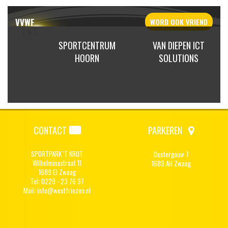
VVWF
WORD OOK
VRIEND
LAND
SPORTCENTRUM
VAN DIEPEN ICT
WERKEN
HOORN
SOLUTIONS
CONTACT
PARKEREN
SPORTPARK 'T KRIJT
Oostergouw 7
Wilhelminastraat 11
1689 AH Zwaag
1689 EJ Zwaag
Tel: 0229 - 23 76 97
Mail:
info@westfriezen.nl