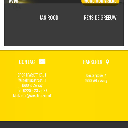
VVWF
WORD OOK
VRIEND
N SIJP
JAN ROOD
RENS DE GREEUW
CONTACT
PARKEREN
SPORTPARK 'T KRIJT
Oostergouw 7
Wilhelminastraat 11
1689 AH Zwaag
1689 EJ Zwaag
Tel: 0229 - 23 76 97
Mail:
info@westfriezen.nl