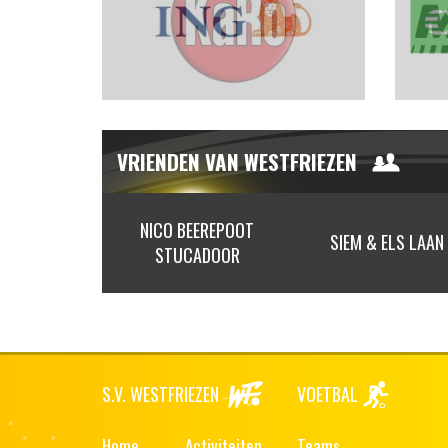
VRIENDEN VAN WESTFRIEZEN
NICO BEEREPOOT
 VRIEND
SIEM & ELS LAAN
STUCADOOR
S.V. WESTFRIEZEN
VOETBAL
Home
Activiteiten
Teams