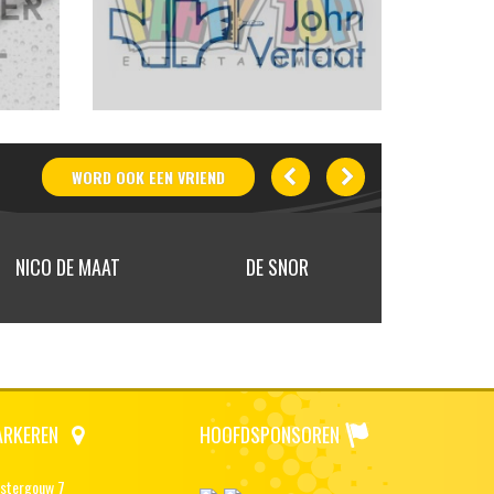
WORD OOK
EEN
VRIEND
NICO DE MAAT
DE SNOR
OLAF 
ARKEREN
HOOFDSPONSOREN
stergouw 7