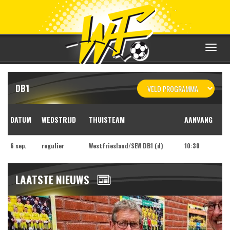
Toggle
navigat
DB1
DATUM
WEDSTRIJD
THUISTEAM
AANVANG
6 sep.
regulier
Westfriesland/SEW DB1 (d)
10:30
LAATSTE NIEUWS