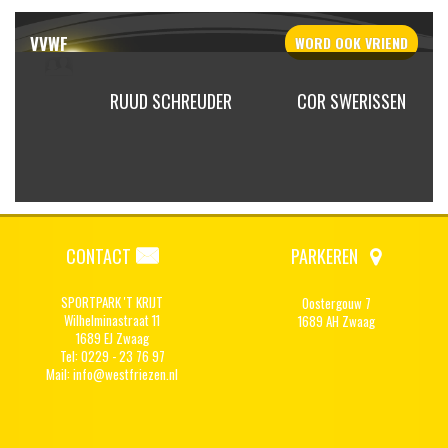
VVWF
WORD OOK
VRIEND
E BOER
RUUD SCHREUDER
COR SWERISSEN
CONTACT
PARKEREN
SPORTPARK 'T KRIJT
Oostergouw 7
Wilhelminastraat 11
1689 AH Zwaag
1689 EJ Zwaag
Tel: 0229 - 23 76 97
Mail:
info@westfriezen.nl