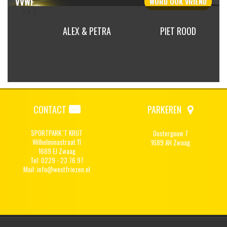
VVWF
WORD OOK
VRIEND
AIBEEK
ALEX & PETRA
PIET ROOD
CONTACT
PARKEREN
SPORTPARK 'T KRIJT
Oostergouw 7
Wilhelminastraat 11
1689 AH Zwaag
1689 EJ Zwaag
Tel: 0229 - 23 76 97
Mail:
info@westfriezen.nl