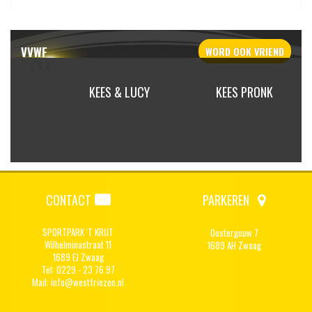
VVWF
WORD OOK
VRIEND
ROOD
KEES & LUCY
KEES PRONK
CONTACT
PARKEREN
SPORTPARK 'T KRIJT
Oostergouw 7
Wilhelminastraat 11
1689 AH Zwaag
1689 EJ Zwaag
Tel: 0229 - 23 76 97
Mail:
info@westfriezen.nl