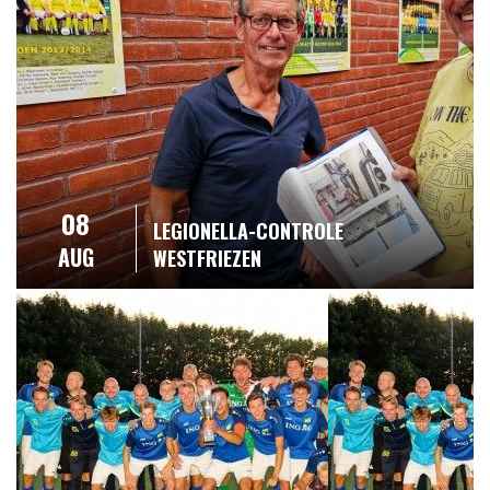
08
LEGIONELLA-CONTROLE
AUG
WESTFRIEZEN