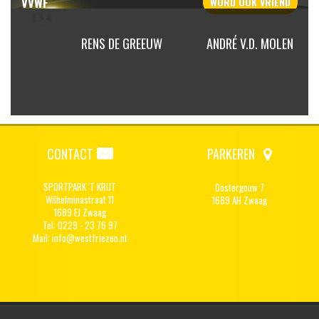
VVWF
WORD OOK
VRIEND
OOD
RENS DE GREEUW
ANDRÉ V.D. MOLEN
CONTACT
PARKEREN
SPORTPARK 'T KRIJT
Oostergouw 7
Wilhelminastraat 11
1689 AH Zwaag
1689 EJ Zwaag
Tel: 0229 - 23 76 97
Mail:
info@westfriezen.nl