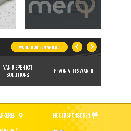
WORD OOK
EEN
VRIEND
VAN DIEPEN ICT
PEVON VLEESWAREN
FLY
SOLUTIONS
ARKEREN
HOOFDSPONSOREN
stergouw 7