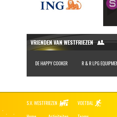
VRIENDEN VAN WESTFRIEZEN
ORGANIC
DE HAPPY COOKER
R & R LPG EQUIPME
S.V. WESTFRIEZEN
VOETBAL
Home
Activiteiten
Teams