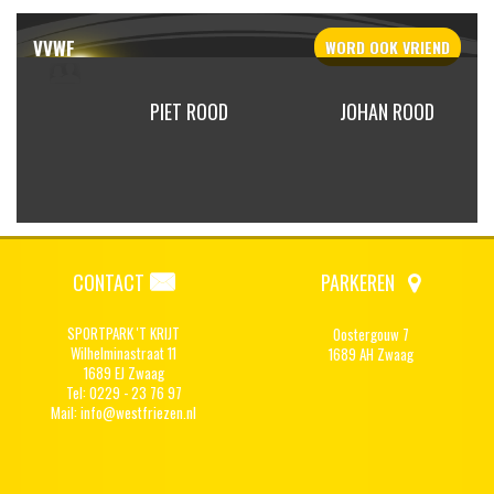
VVWF
WORD OOK
VRIEND
PETRA
PIET ROOD
JOHAN ROOD
CONTACT
PARKEREN
SPORTPARK 'T KRIJT
Oostergouw 7
Wilhelminastraat 11
1689 AH Zwaag
1689 EJ Zwaag
Tel: 0229 - 23 76 97
Mail:
info@westfriezen.nl