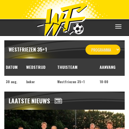
Toggle
navigat
WESTFRIEZEN 35+1
DATUM
WEDSTRIJD
THUISTEAM
AANVANG
30 aug.
beker
Westfriezen 35+1
10:00
LAATSTE NIEUWS