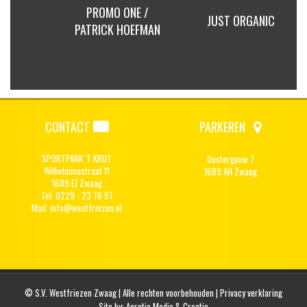
 / CHRIS
PROMO ONE /
JUST ORGANIC
UTEN
PATRICK HOEFMAN
CONTACT
PARKEREN
SPORTPARK 'T KRIJT
Oostergouw 7
Wilhelminastraat 11
1689 AH Zwaag
1689 EJ Zwaag
Tel: 0229 - 23 76 97
Mail:
info@westfriezen.nl
© S.V. Westfriezen Zwaag | Alle rechten voorbehouden |
Privacy verklaring
Site by:
Acretia Media & Creatie