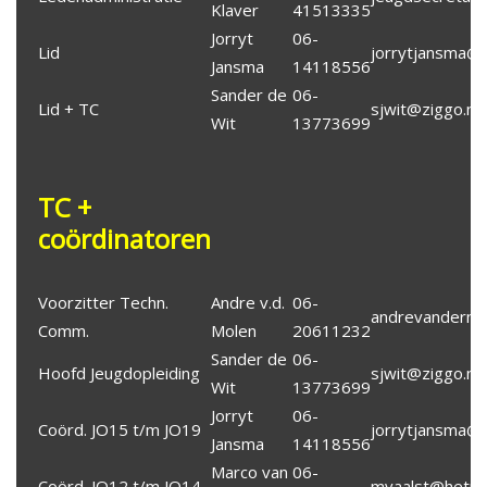
Klaver
41513335
Jorryt
06-
Lid
jorrytjansma@
Jansma
14118556
Sander de
06-
Lid + TC
sjwit@ziggo.nl
Wit
13773699
TC +
coördinatoren
Voorzitter Techn.
Andre v.d.
06-
andrevandermo
Comm.
Molen
20611232
Sander de
06-
Hoofd Jeugdopleiding
sjwit@ziggo.nl
Wit
13773699
Jorryt
06-
Coörd. JO15 t/m JO19
jorrytjansma@
Jansma
14118556
Marco van
06-
Coörd. JO12 t/m JO14
mvaalst@hetne