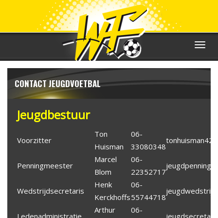
Toggle
navigat
CONTACT JEUGDVOETBAL
Jeugdbestuur
Ton
06-
Voorzitter
tonhuisman42@
Huisman
33080348
Marcel
06-
Penningmeester
jeugdpenningm
Blom
22352717
Henk
06-
Wedstrijdsecretaris
jeugdwedstrijd
Kerckhoffs
55744718
Arthur
06-
Ledenadministratie
jeugdsecretari