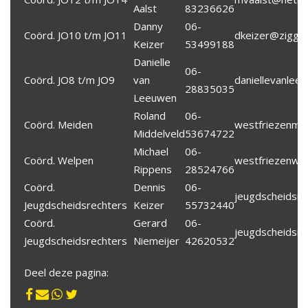
Aalst
83236626
Danny
06-
Coörd. JO10 t/m JO11
dkeizer@ziggo.
Keizer
53499188
Danielle
06-
Coörd. JO8 t/m JO9
van
daniellevanle
28835035
Leeuwen
Roland
06-
Coörd. Meiden
westfriezenme
Middelveld
53674722
Michael
06-
Coörd. Welpen
westfriezenwe
Rippens
28524766
Coörd.
Dennis
06-
jeugdscheidsre
Jeugdscheidsrechters
Keizer
55732440
Coörd.
Gerard
06-
jeugdscheidsre
Jeugdscheidsrechters
Niemeijer
42620532
Deel deze pagina: