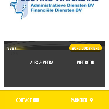
VVWF
WORD OOK
VRIEND
AIBEEK
ALEX & PETRA
PIET ROOD
CONTACT
PARKEREN