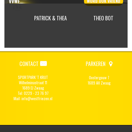
VVWF
WORD OOK
VRIEND
NK BUIS
PATRICK & THEA
THEO BOT
CONTACT
PARKEREN
SPORTPARK 'T KRIJT
Oostergouw 7
Wilhelminastraat 11
1689 AH Zwaag
1689 EJ Zwaag
Tel: 0229 - 23 76 97
Mail:
info@westfriezen.nl