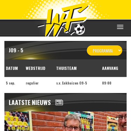
Toggle
navigat
JO9 - 5
DATUM
WEDSTRIJD
THUISTEAM
AANVANG
5 sep.
regulier
s.v. Enkhuizen O9-5
09:00
LAATSTE NIEUWS