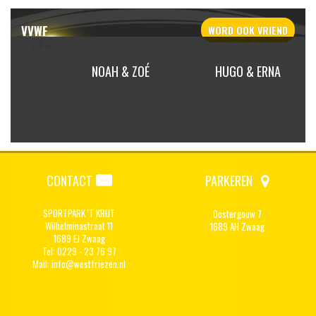
VVWF
WORD OOK
VRIEND
APHNE
NOAH & ZOÉ
HUGO & ERNA
ER
CONTACT
PARKEREN
SPORTPARK 'T KRIJT
Oostergouw 7
Wilhelminastraat 11
1689 AH Zwaag
1689 EJ Zwaag
Tel: 0229 - 23 76 97
Mail:
info@westfriezen.nl