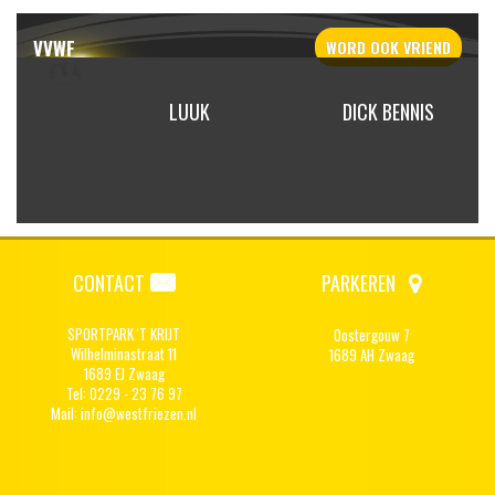
VVWF
WORD OOK
VRIEND
N TINY
LUUK
DICK BENNIS
IEDT
CONTACT
PARKEREN
SPORTPARK 'T KRIJT
Oostergouw 7
Wilhelminastraat 11
1689 AH Zwaag
1689 EJ Zwaag
Tel: 0229 - 23 76 97
Mail:
info@westfriezen.nl