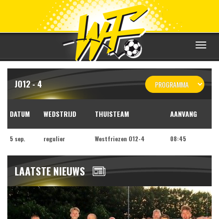
Toggle
navigat
JO12 - 4
DATUM
WEDSTRIJD
THUISTEAM
AANVANG
5 sep.
regulier
Westfriezen O12-4
08:45
LAATSTE NIEUWS