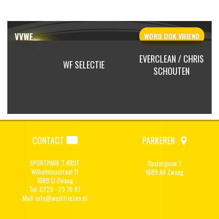
VVWF
WORD OOK
VRIEND
EVERCLEAN / CHRIS
BAKKER
WF SELECTIE
SCHOUTEN
CONTACT
PARKEREN
SPORTPARK 'T KRIJT
Oostergouw 7
Wilhelminastraat 11
1689 AH Zwaag
1689 EJ Zwaag
Tel: 0229 - 23 76 97
Mail:
info@westfriezen.nl