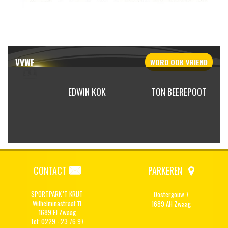
VVWF
WORD OOK
VRIEND
BOT
EDWIN KOK
TON BEEREPOOT
CONTACT
PARKEREN
SPORTPARK 'T KRIJT
Oostergouw 7
Wilhelminastraat 11
1689 AH Zwaag
1689 EJ Zwaag
Tel: 0229 - 23 76 97